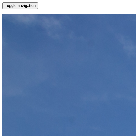
Toggle navigation
園所介紹
創校理念
教學特色
師資陣容
環境設備
榮譽榜
環繞影像
校園生活
作息表
餐點表
行事曆表格
校園訊息
最新消息
校園花絮
校園相簿
活動影片
聯絡我們
校園資料
與我聯絡