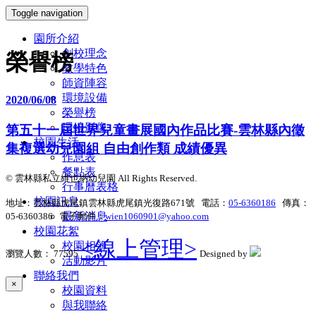
Toggle navigation
園所介紹
創校理念
榮譽榜
教學特色
師資陣容
環境設備
2020/06/08
榮譽榜
環繞影像
第五十一屆世界兒童畫展國內作品比賽-雲林縣內徵
校園生活
集複選幼兒園組 自由創作類 成績優異
作息表
餐點表
© 雲林縣私立維也納幼兒園 All Rights Reserved.
行事曆表格
校園訊息
地址：雲林縣虎尾鎮雲林縣虎尾鎮光復路671號 電話：
05-6360186
傳真：
最新消息
05-6360386 電子郵件：
wien1060901@yahoo.com
校園花絮
<線上管理>
校園相簿
瀏覽人數： 77595
Designed by
活動影片
聯絡我們
×
校園資料
與我聯絡